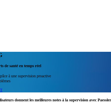
G
ts de santé en temps réel
grâce à une supervision proactive
oblèmes
IT
lisateurs donnent les meilleures notes à la supervision avec Paess