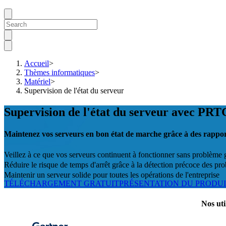
Accueil
>
Thèmes informatiques
>
Matériel
>
Supervision de l'état du serveur
Supervision de l'état du serveur avec PRT
Maintenez vos serveurs en bon état de marche grâce à des rappor
Veillez à ce que vos serveurs continuent à fonctionner sans problème 
Réduire le risque de temps d'arrêt grâce à la détection précoce des pr
Maintenir un serveur solide pour toutes les opérations de l'entreprise
TÉLÉCHARGEMENT GRATUIT
PRÉSENTATION DU PRODU
Nos uti