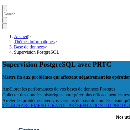
Accueil
>
Thèmes informatiques
>
Base de données
>
Supervision PostgreSQL
Supervision PostgreSQL avec PRTG
Mettre fin aux problèmes qui affectent négativement les opérati
Améliorer les performances de vos bases de données Postgres
Collecter des données historiques pour gérer plus efficacement les re
Arrêter les problèmes avec vos serveurs de base de données avant qu'i
TÉLÉCHARGEMENT GRATUIT
PRÉSENTATION DU PRODU
Nos uti