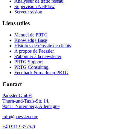
Analyseur de trafic réseau
Supervision NetFlow
Serveur syslog
Liens utiles
Manuel de PRTG
Knowledge Base
Histoires de réussite de clients
A propos de Paessler
S'abonner à la newsletter
PRTG Support
PRTG Consulting
Feedback & roadmap PRTG
Contact
Paessler GmbH
Thurn-und-Taxis-Str. 14,
90411 Nuremberg, Allemagne
info@paessler.com
+49 911 93775-0