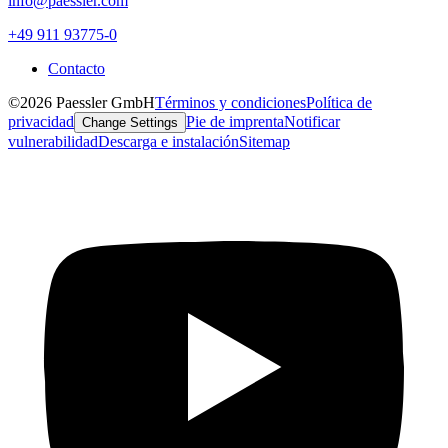
info@paessler.com
+49 911 93775-0
Contacto
©2026 Paessler GmbH
Términos y condiciones
Política de
privacidad
Pie de imprenta
Notificar
Change Settings
vulnerabilidad
Descarga e instalación
Sitemap