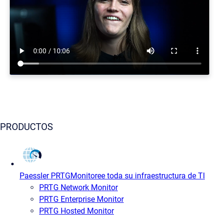
PRODUCTOS
Paessler PRTG
Monitoree toda su infraestructura de TI
PRTG Network Monitor
PRTG Enterprise Monitor
PRTG Hosted Monitor