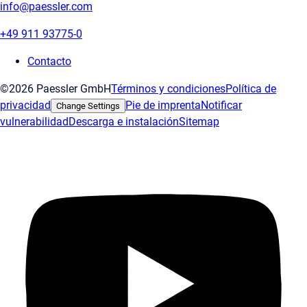
info@paessler.com
+49 911 93775-0
Contacto
©2026 Paessler GmbH
Términos y condiciones
Política de
privacidad
Pie de imprenta
Notificar
Change Settings
vulnerabilidad
Descarga e instalación
Sitemap