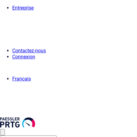
Entreprise
Accueil
>
Support
>
Vidéos et wébinaires
>
Vidéos
> PRTG Aperçu rapi
Contactez-nous
Connexion
Français