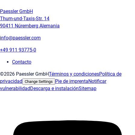
Paessler GmbH
Thurn-und-Taxis-Str. 14
90411 Núremberg Alemania
info@paessler.com
+49 911 93775-0
Contacto
©2026 Paessler GmbH
Términos y condiciones
Política de
privacidad
Pie de imprenta
Notificar
Change Settings
vulnerabilidad
Descarga e instalación
Sitemap