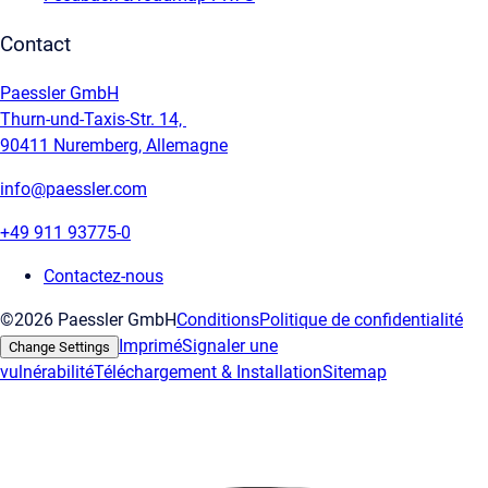
Contact
Paessler GmbH
Thurn-und-Taxis-Str. 14,
90411 Nuremberg, Allemagne
info@paessler.com
+49 911 93775-0
Contactez-nous
©2026 Paessler GmbH
Conditions
Politique de confidentialité
Imprimé
Signaler une
Change Settings
vulnérabilité
Téléchargement & Installation
Sitemap