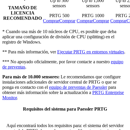
Up to 500
Up to 1,000
Up to 2
sensors
sensors
senso
TAMAÑO DE
LICENCIA
PRTG 500
PRTG 1000
PRTG 
RECOMENDADO
Comprar
Comprar
Comprar
Comprar
Comprar
C
* Cuando usa más de 10 núcleos de CPU, es posible que deba
aplicar una configuración de división de CPU (splitting) en el
registro de Windows.
** Para más información, ver
Ejecutar PRTG en entornos virtuales
.
*** No apoyado oficialmente, por favor contacte a nuestro
equipo
de preventas
.
Para más de 10.000 sensores:
Le recomendamos que configure
instalaciones adicionales de servidor central de PRTG o que se
ponga en contacto con el
equipo de preventas de Paessler
para
obtener más información sobre la actualización a
PRTG Enterprise
Monitor
.
Requisitos del sistema para Paessler PRTG
Aquí encontrará todos los requisitos para: el sistema del servidor