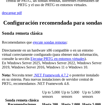
central de PRTG, las sondas remotas, diferentes extensiones de
PRTG y el uso de PRTG en entornos virtuales.
descargar pdf
Configuración recomendada para sondas
Sonda remota clásica
Recomendamos que
ejecute sondas remotas
:
Directamente en un hardware x86 compatible o en un entorno
virtual correctamente configurado (para obtener más información,
consulte la sección
Ejecutar PRTG en entornos virtuales
).
En Windows Server 2025, Windows Server 2022, Windows Server
2019, Windows Server 2016, Windows 11 o Windows 10.
Nota:
Necesita tener
.NET Framework 4.7.2
o posterior instalado
en su sistema. Para nuevas instalaciones de servidor central de
PRTG, recomendamos .NET Framework 4.8.
Up to 5,000
Up to 5,000
Up to 5,000
sensors
sensors
sensors
Sonda remota clásica
Recomendaciones
Hasta 200
Hasta 2.000
Hasta 5.000