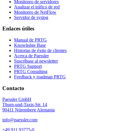
Monitoreo de servidores
Analizar el tráfico de red
Monitoreo de NetFlow
Servidor de syslog
Enlaces útiles
Manual de PRTG
Knowledge Base
Historias de éxito de clientes
Acerca de Paessler
Suscríbase al newsletter
PRTG Support
PRTG Consulting
Feedback y roadmap PRTG
Contacto
Paessler GmbH
Thurn-und-Taxis-Str. 14
90411 Núremberg Alemania
info@paessler.com
+49 911 93775-0