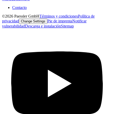
Contacto
©2026 Paessler GmbH
Términos y condiciones
Política de
privacidad
Pie de imprenta
Notificar
Change Settings
vulnerabilidad
Descarga e instalación
Sitemap