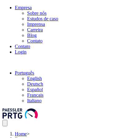
Empresa
Sobre nós
Estudos de caso
Imprensa
Carreira
Blog
Contato
Contato
Login
Português
English
Deutsch
Español
Français
Italiano
Home
>