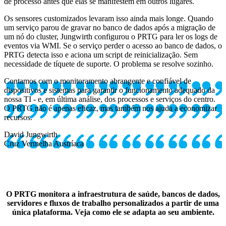
de processo antes que elas se manifestem em outros lugares.
Os sensores customizados levaram isso ainda mais longe. Quando
um serviço parou de gravar no banco de dados após a migração de
um nó do cluster, Jungwirth configurou o PRTG para ler os logs de
eventos via WMI. Se o serviço perder o acesso ao banco de dados, o
PRTG detecta isso e aciona um script de reinicialização. Sem
necessidade de tíquete de suporte. O problema se resolve sozinho.
Contamos com o monitoramento abrangente e confiável de
dispositivos e sistemas para garantir o funcionamento adequado da
nossa TI - e, em última análise, dos processos e serviços do centro.
O PRTG não é apenas eficaz, mas também nos ajuda a economizar
recursos.
David Jungwirth
Cruz Vermelha Austríaca
O PRTG monitora a infraestrutura de saúde, bancos de dados,
servidores e fluxos de trabalho personalizados a partir de uma
única plataforma. Veja como ele se adapta ao seu ambiente.