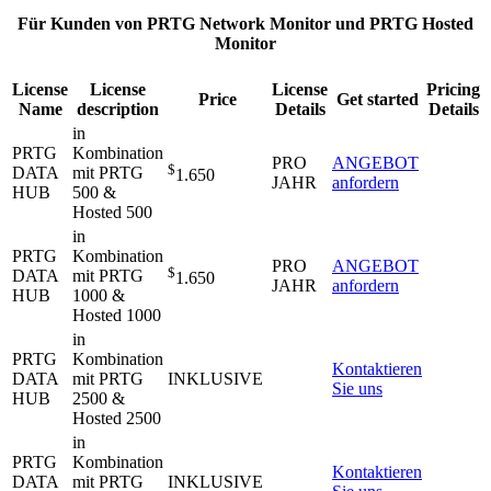
Für Kunden von PRTG Network Monitor und PRTG Hosted
Monitor
License
License
License
Pricing
Price
Get started
Name
description
Details
Details
in
PRTG
Kombination
PRO
ANGEBOT
$
DATA
mit PRTG
1.650
JAHR
anfordern
HUB
500 &
Hosted 500
in
PRTG
Kombination
PRO
ANGEBOT
$
DATA
mit PRTG
1.650
JAHR
anfordern
HUB
1000 &
Hosted 1000
in
PRTG
Kombination
Kontaktieren
DATA
mit PRTG
INKLUSIVE
Sie uns
HUB
2500 &
Hosted 2500
in
PRTG
Kombination
Kontaktieren
DATA
mit PRTG
INKLUSIVE