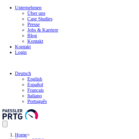
Unternehmen
Über uns
Case Studies
Presse
Jobs & Karriere
Blog
Kontakt
Kontakt
Login
Deutsch
English
Español
Français
Italiano
Português
Home
>