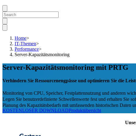
Home
>
IT-Themen
>
Performance
>
Server-Kapazitätsmonitoring
Server-Kapazitätsmonitoring mit PRTG
Verhindern Sie Ressourcenengpässe und optimieren Sie die Leist
Monitoring von CPU, Speicher, Festplattennutzung und anderen wicht
Legen Sie benutzerdefinierte Schwellenwerte fest und erhalten Sie s
Planung des Kapazitätsbedarfs mit umfassenden historischen Daten 
KOSTENLOSER DOWNLOAD
Produktübersicht
Unse