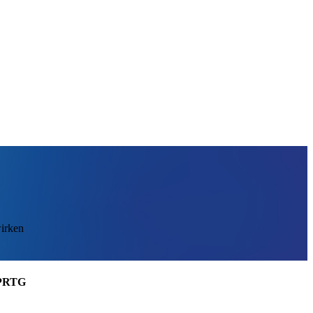
wirken
 PRTG