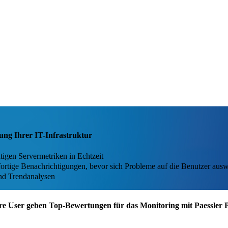
ung Ihrer IT-Infrastruktur
igen Servermetriken in Echtzeit
ofortige Benachrichtigungen, bevor sich Probleme auf die Benutzer aus
und Trendanalysen
re User geben Top-Bewertungen für das Monitoring mit Paessler