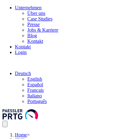
Unternehmen
Über uns
Case Studies
Presse
Jobs & Karriere
Blog
Kontakt
Kontakt
Login
Deutsch
English
Español
Français
Italiano
Português
Home
>