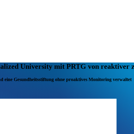
alized University mit PRTG von reaktiver z
nd eine Gesundheitsstiftung ohne proaktives Monitoring verwaltet