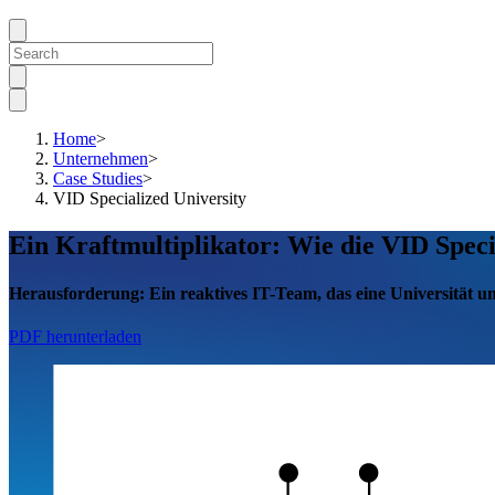
Home
>
Unternehmen
>
Case Studies
>
VID Specialized University
Ein Kraftmultiplikator: Wie die VID Speci
Herausforderung:
Ein reaktives
IT-Team, das eine Universität u
PDF herunterladen