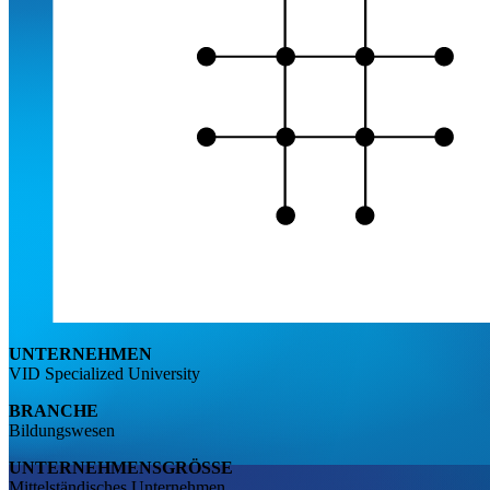
UNTERNEHMEN
VID Specialized University
BRANCHE
Bildungswesen
UNTERNEHMENSGRÖSSE
Mittelständisches Unternehmen