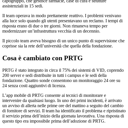
capogruppo, che gestisce farmacie, case di cura e strutture
assistenziali in 15 sedi.
Il team operava in modo prettamente reattivo. I problemi venivano
alla luce solo quando gli utenti presentavano un reclamo. I tempi di
risposta erano di due o tre giorni. Non rimaneva tempo per
modernizzare un’infrastruttura vecchia di un decennio.
Il piccolo team aveva bisogno di un unico punto di supervisione che
coprisse sia la rete dell’università che quella della fondazione.
Cosa è cambiato con PRTG
PRTG è stato integrato in circa il 75% dei sistemi di VID, coprendo
200 server e sedi distribuite in tutti i campus e le sedi della
fondazione. Quattro sonde consentono un monitoraggio 24 ore su
24 senza costi aggiuntivi di licenza.
L’app mobile di PRTG consente ai tecnici di monitorare e
intervenire da qualsiasi luogo. In uno dei primi incidenti, è arrivato
un avviso di allerta nelle prime ore del mattino a seguito del cambio
di fornitore di servizi. Il team ha identificato il problema e ripristinato
il servizio prima dell’inizio della giornata lavorativa. Una risposta di
questo tipo era impossibile prima dell’adozione di PRTG.