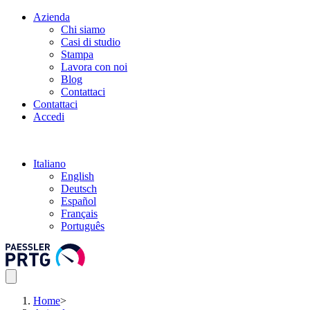
Azienda
Chi siamo
Casi di studio
Stampa
Lavora con noi
Blog
Contattaci
Contattaci
Accedi
Italiano
English
Deutsch
Español
Français
Português
Home
>