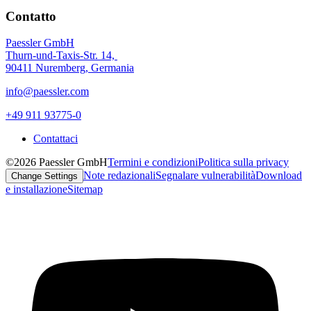
Contatto
Paessler GmbH
Thurn-und-Taxis-Str. 14,
90411 Nuremberg, Germania
info@paessler.com
+49 911 93775-0
Contattaci
©2026 Paessler GmbH
Termini e condizioni
Politica sulla privacy
Note redazionali
Segnalare vulnerabilità
Download
Change Settings
e installazione
Sitemap