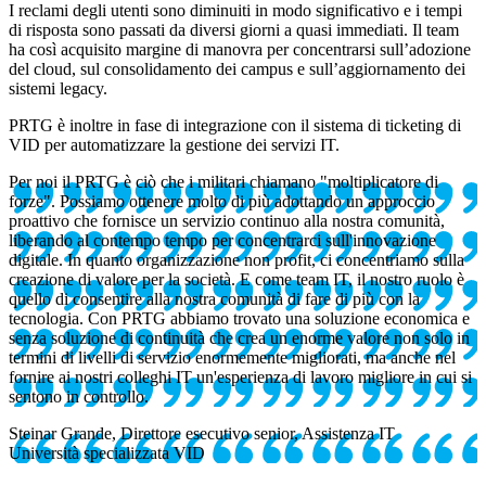
I reclami degli utenti sono diminuiti in modo significativo e i tempi
di risposta sono passati da diversi giorni a quasi immediati. Il team
ha così acquisito margine di manovra per concentrarsi sull’adozione
del cloud, sul consolidamento dei campus e sull’aggiornamento dei
sistemi legacy.
PRTG è inoltre in fase di integrazione con il sistema di ticketing di
VID per automatizzare la gestione dei servizi IT.
Per noi il PRTG è ciò che i militari chiamano "moltiplicatore di
forze". Possiamo ottenere molto di più adottando un approccio
proattivo che fornisce un servizio continuo alla nostra comunità,
liberando al contempo tempo per concentrarci sull'innovazione
digitale. In quanto organizzazione non profit, ci concentriamo sulla
creazione di valore per la società. E come team IT, il nostro ruolo è
quello di consentire alla nostra comunità di fare di più con la
tecnologia. Con PRTG abbiamo trovato una soluzione economica e
senza soluzione di continuità che crea un enorme valore non solo in
termini di livelli di servizio enormemente migliorati, ma anche nel
fornire ai nostri colleghi IT un'esperienza di lavoro migliore in cui si
sentono in controllo.
Steinar Grande, Direttore esecutivo senior, Assistenza IT
Università specializzata VID