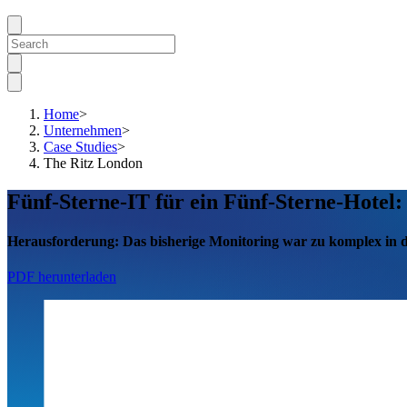
Home
>
Unternehmen
>
Case Studies
>
The Ritz London
Fünf-Sterne-IT für ein Fünf-Sterne-Hotel
Herausforderung:
Das bisherige Monitoring war zu komplex in 
PDF herunterladen