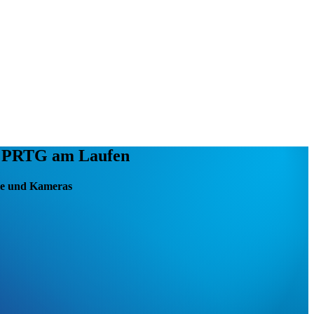
it PRTG am Laufen
eme und Kameras