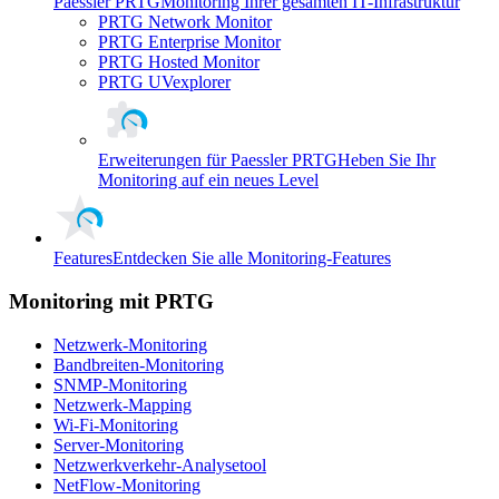
Paessler PRTG
Monitoring Ihrer gesamten IT-Infrastruktur
PRTG Network Monitor
PRTG Enterprise Monitor
PRTG Hosted Monitor
PRTG UVexplorer
Erweiterungen für Paessler PRTG
Heben Sie Ihr
Monitoring auf ein neues Level
Features
Entdecken Sie alle Monitoring-Features
Monitoring mit PRTG
Netzwerk-Monitoring
Bandbreiten-Monitoring
SNMP-Monitoring
Netzwerk-Mapping
Wi-Fi-Monitoring
Server-Monitoring
Netzwerkverkehr-Analysetool
NetFlow-Monitoring