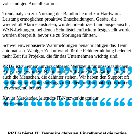
vollständigen Ausfall kommt.
Trendanalysen zur Nutzung der Bandbreite und zur Hardware-
Leistung ermöglichen proaktive Entscheidungen. Geräte, die
wiederholt Alarme auslösten, wurden identifiziert und ausgetauscht.
WAN-Leitungen, bei denen Schnittstellenflackern festgestellt wurde,
wurden überprüft, bevor sie zu Störungen führten.
Schwellenwertbasierte Warnmeldungen benachrichtigen das Team
automatisch. Weniger Zeitaufwand für die Fehlerermittlung bedeutet
mehr Zeit für Projekte, die für das Unternehmen wichtig sind.
PRTG ist zu einem unverzichtbaren Werkzeug für unsere täglichen
Aufgaben geworden. Nicht nur die Software ist großartig, sondern
auch die Menschen, die dahinter stehen. Wir haben den Support oft
kontaktiert, um Unterstützung zu erhalten, und sie haben uns immer
hervorragend beraten.
Xavier Marchador, leitender IT-Netzwerkingenieur
Pepe Jeans
PRTG bietet IT-Teams im globalen Einzelhandel die nötige