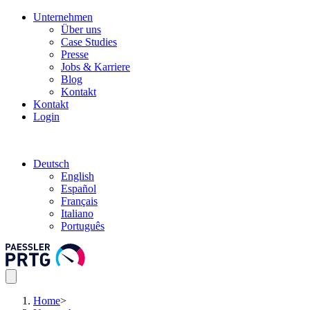
Unternehmen
Über uns
Case Studies
Presse
Jobs & Karriere
Blog
Kontakt
Kontakt
Login
Deutsch
English
Español
Français
Italiano
Português
Home
>