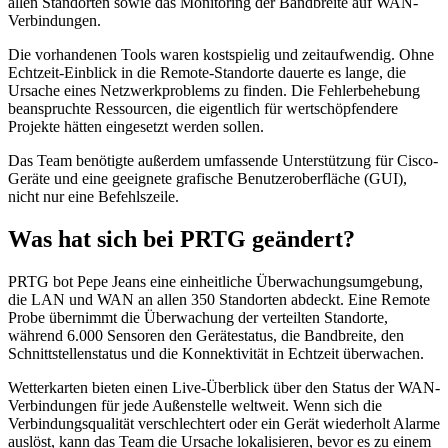
allen Standorten sowie das Monitoring der Bandbreite auf WAN-
Verbindungen.
Die vorhandenen Tools waren kostspielig und zeitaufwendig. Ohne
Echtzeit-Einblick in die Remote-Standorte dauerte es lange, die
Ursache eines Netzwerkproblems zu finden. Die Fehlerbehebung
beanspruchte Ressourcen, die eigentlich für wertschöpfendere
Projekte hätten eingesetzt werden sollen.
Das Team benötigte außerdem umfassende Unterstützung für Cisco-
Geräte und eine geeignete grafische Benutzeroberfläche (GUI),
nicht nur eine Befehlszeile.
Was hat sich bei PRTG geändert?
PRTG bot Pepe Jeans eine einheitliche Überwachungsumgebung,
die LAN und WAN an allen 350 Standorten abdeckt. Eine Remote
Probe übernimmt die Überwachung der verteilten Standorte,
während 6.000 Sensoren den Gerätestatus, die Bandbreite, den
Schnittstellenstatus und die Konnektivität in Echtzeit überwachen.
Wetterkarten bieten einen Live-Überblick über den Status der WAN-
Verbindungen für jede Außenstelle weltweit. Wenn sich die
Verbindungsqualität verschlechtert oder ein Gerät wiederholt Alarme
auslöst, kann das Team die Ursache lokalisieren, bevor es zu einem