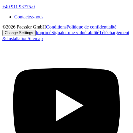
+49 911 93775-0
Contactez-nous
©2026 Paessler GmbH
Conditions
Politique de confidentialité
Imprimé
Signaler une vulnérabilité
Téléchargement
Change Settings
& Installation
Sitemap