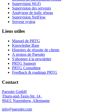
Supervision Wi-Fi
Supervision des serveurs
Analyseur de trafic réseau
Supervision NetFlow
Serveur syslog
Liens utiles
Manuel de PRTG
Knowledge Base
Histoires de réussite de clients
A propos de Paessler
S'abonner à la newsletter
PRTG Support
PRTG Consulting
Feedback & roadmap PRTG
Contact
Paessler GmbH
Thurn-und-Taxis-Str. 14,
90411 Nuremberg, Allemagne
info@paessler.com