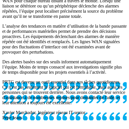
WAN pour chaque bureau distant à travers le monde. Lorsqu’une
liaison se détériore ou qu’un périphérique déclenche des alarmes
répétées, l’équipe peut localiser précisément la source du problème
avant qu’il ne se transforme en panne totale.
L’analyse des tendances en matière d’utilisation de la bande passante
et de performances matérielles permet de prendre des décisions
proactives. Les équipements déclenchant des alarmes de manière
répétée ont été identifiés et remplacés. Les lignes WAN signalées
pour des fluctuations d’interface ont été examinées avant de
provoquer des perturbations.
Des alertes basées sur des seuils informent automatiquement
l’équipe. Moins de temps consacré aux investigations signifie plus
de temps disponible pour les projets essentiels à l’activité.
PRTG est devenu un outil essentiel dans nos tâches quotidiennes.
Ce n'est pas seulement le logiciel qui est formidable, mais aussi les
personnes qui se trouvent derrière. Nous avons contacté leur service
d'assistance à de nombreuses reprises pour demander de l'aide, et
leur attention a toujours été excellente.
Xavier Marchador, Ingénieur réseau IT senior
Pepe Jeans