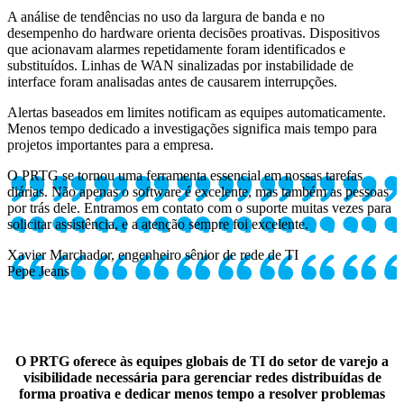
A análise de tendências no uso da largura de banda e no
desempenho do hardware orienta decisões proativas. Dispositivos
que acionavam alarmes repetidamente foram identificados e
substituídos. Linhas de WAN sinalizadas por instabilidade de
interface foram analisadas antes de causarem interrupções.
Alertas baseados em limites notificam as equipes automaticamente.
Menos tempo dedicado a investigações significa mais tempo para
projetos importantes para a empresa.
O PRTG se tornou uma ferramenta essencial em nossas tarefas
diárias. Não apenas o software é excelente, mas também as pessoas
por trás dele. Entramos em contato com o suporte muitas vezes para
solicitar assistência, e a atenção sempre foi excelente.
Xavier Marchador, engenheiro sênior de rede de TI
Pepe Jeans
O PRTG oferece às equipes globais de TI do setor de varejo a
visibilidade necessária para gerenciar redes distribuídas de
forma proativa e dedicar menos tempo a resolver problemas