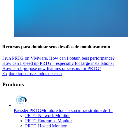
Recursos para dominar seus desafios de monitoramento
I run PRTG on VMware. How can I obtain best performance?
How can I speed up PRTG—especially for large installations?
How can I propose new features or sensors for PRTG?
Explore todos os estudos de caso
Produtos
Paessler PRTG
Monitore toda a sua infraestrutura de TI
PRTG Network Monitor
PRTG Enterprise Monitor
PRTG Hosted Monitor