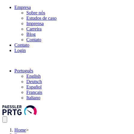
Empresa
Sobre nós
Estudos de caso
Imprensa
Carreira
Blog
Contato
Contato
Login
Português
English
Deutsch
Español
Français
Italiano
Home
>