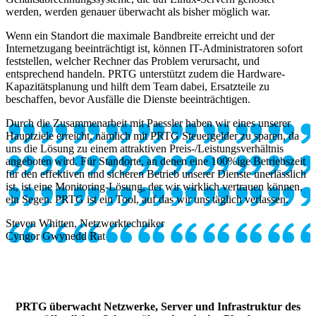
werden, werden genauer überwacht als bisher möglich war.
Wenn ein Standort die maximale Bandbreite erreicht und der
Internetzugang beeinträchtigt ist, können IT-Administratoren sofort
feststellen, welcher Rechner das Problem verursacht, und
entsprechend handeln. PRTG unterstützt zudem die Hardware-
Kapazitätsplanung und hilft dem Team dabei, Ersatzteile zu
beschaffen, bevor Ausfälle die Dienste beeinträchtigen.
Durch die Zusammenarbeit mit Paessler haben wir eines unserer
Hauptziele erreicht, nämlich mit PRTG Steuergelder zu sparen, da
uns die Lösung zu einem attraktiven Preis-/Leistungsverhältnis
angeboten wird. Für Standorte, an denen eine 100%ige Betriebszeit
für den effektiven und sicheren Betrieb unserer Dienste unerlässlich
ist, ist eine Monitoring-Lösung, der wir wirklich vertrauen können,
ein Segen. PRTG ist ein Tool, auf das wir uns täglich verlassen.
Steven Whitten, Netzwerktechniker
Cyngor Gwynedd Rat
PRTG überwacht Netzwerke, Server und Infrastruktur des