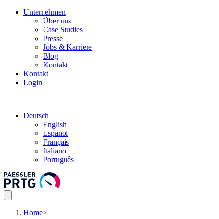
Unternehmen
Über uns
Case Studies
Presse
Jobs & Karriere
Blog
Kontakt
Kontakt
Login
Deutsch
English
Español
Français
Italiano
Português
Home
>