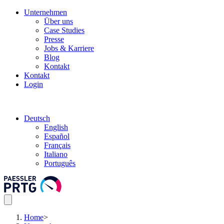
Unternehmen
Über uns
Case Studies
Presse
Jobs & Karriere
Blog
Kontakt
Kontakt
Login
Deutsch
English
Español
Français
Italiano
Português
Home
>