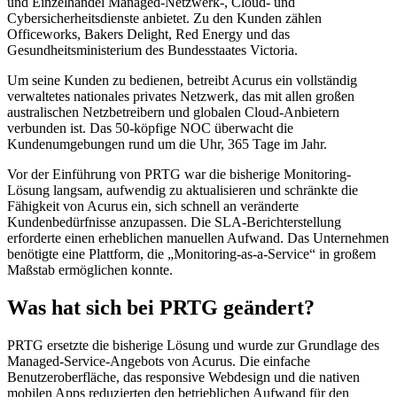
und Einzelhandel Managed-Netzwerk-, Cloud- und
Cybersicherheitsdienste anbietet. Zu den Kunden zählen
Officeworks, Bakers Delight, Red Energy und das
Gesundheitsministerium des Bundesstaates Victoria.
Um seine Kunden zu bedienen, betreibt Acurus ein vollständig
verwaltetes nationales privates Netzwerk, das mit allen großen
australischen Netzbetreibern und globalen Cloud-Anbietern
verbunden ist. Das 50-köpfige NOC überwacht die
Kundenumgebungen rund um die Uhr, 365 Tage im Jahr.
Vor der Einführung von PRTG war die bisherige Monitoring-
Lösung langsam, aufwendig zu aktualisieren und schränkte die
Fähigkeit von Acurus ein, sich schnell an veränderte
Kundenbedürfnisse anzupassen. Die SLA-Berichterstellung
erforderte einen erheblichen manuellen Aufwand. Das Unternehmen
benötigte eine Plattform, die „Monitoring-as-a-Service“ in großem
Maßstab ermöglichen konnte.
Was hat sich bei PRTG geändert?
PRTG ersetzte die bisherige Lösung und wurde zur Grundlage des
Managed-Service-Angebots von Acurus. Die einfache
Benutzeroberfläche, das responsive Webdesign und die nativen
mobilen Apps reduzierten den betrieblichen Aufwand für den