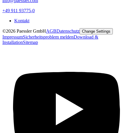
info@paessler.com
+49 911 93775-0
Kontakt
©2026 Paessler GmbH
AGB
Datenschutz
Change Settings
Impressum
Sicherheitsproblem melden
Download &
Installation
Sitemap