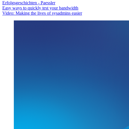
Erfolgsgeschichten - Paessler
Easy ways to quickly test your bandwidth
Video: Making the lives of sysadmins easier