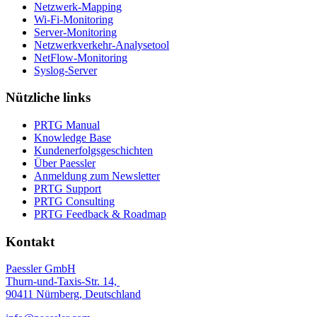
Netzwerk-Mapping
Wi-Fi-Monitoring
Server-Monitoring
Netzwerkverkehr-Analysetool
NetFlow-Monitoring
Syslog-Server
Nützliche links
PRTG Manual
Knowledge Base
Kundenerfolgsgeschichten
Über Paessler
Anmeldung zum Newsletter
PRTG Support
PRTG Consulting
PRTG Feedback & Roadmap
Kontakt
Paessler GmbH
Thurn-und-Taxis-Str. 14,
90411 Nürnberg, Deutschland