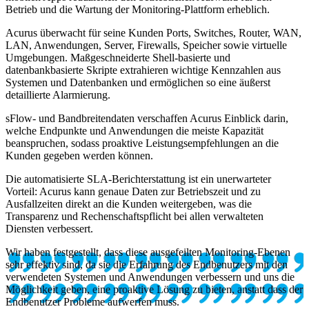
Betrieb und die Wartung der Monitoring-Plattform erheblich.
Acurus überwacht für seine Kunden Ports, Switches, Router, WAN,
LAN, Anwendungen, Server, Firewalls, Speicher sowie virtuelle
Umgebungen. Maßgeschneiderte Shell-basierte und
datenbankbasierte Skripte extrahieren wichtige Kennzahlen aus
Systemen und Datenbanken und ermöglichen so eine äußerst
detaillierte Alarmierung.
sFlow- und Bandbreitendaten verschaffen Acurus Einblick darin,
welche Endpunkte und Anwendungen die meiste Kapazität
beanspruchen, sodass proaktive Leistungsempfehlungen an die
Kunden gegeben werden können.
Die automatisierte SLA-Berichterstattung ist ein unerwarteter
Vorteil: Acurus kann genaue Daten zur Betriebszeit und zu
Ausfallzeiten direkt an die Kunden weitergeben, was die
Transparenz und Rechenschaftspflicht bei allen verwalteten
Diensten verbessert.
Wir haben festgestellt, dass diese ausgefeilten Monitoring-Ebenen
sehr effektiv sind, da sie die Erfahrung des Endbenutzers mit den
verwendeten Systemen und Anwendungen verbessern und uns die
Möglichkeit geben, eine proaktive Lösung zu bieten, anstatt dass der
Endbenutzer Probleme aufwerfen muss.