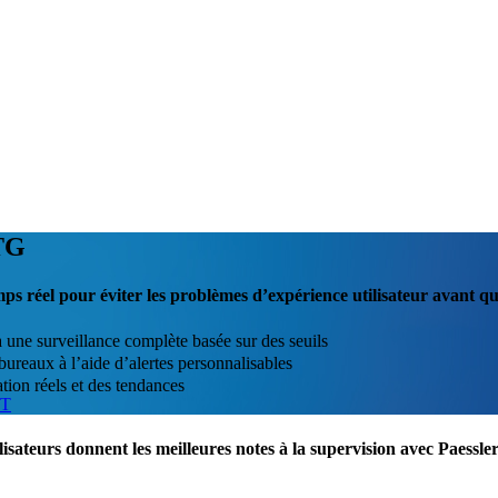
TG
ps réel pour éviter les problèmes d’expérience utilisateur avant qu
 une surveillance complète basée sur des seuils
ureaux à l’aide d’alertes personnalisables
tion réels et des tendances
IT
lisateurs donnent les meilleures notes à la supervision avec Paess