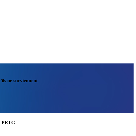
’ils ne surviennent
ler PRTG