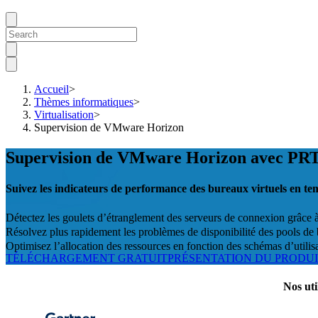
Accueil
>
Thèmes informatiques
>
Virtualisation
>
Supervision de VMware Horizon
Supervision de VMware Horizon avec PR
Suivez les indicateurs de performance des bureaux virtuels en tem
Détectez les goulets d’étranglement des serveurs de connexion grâce à
Résolvez plus rapidement les problèmes de disponibilité des pools de b
Optimisez l’allocation des ressources en fonction des schémas d’utilisa
TÉLÉCHARGEMENT GRATUIT
PRÉSENTATION DU PRODU
Nos uti