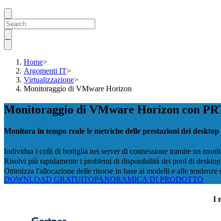
Home
>
Argomenti IT
>
Virtualizzazione
>
Monitoraggio di VMware Horizon
Monitoraggio di VMware Horizon con P
Monitora in tempo reale le metriche delle prestazioni dei desktop 
Individua i colli di bottiglia nei server di connessione tramite un mon
Risolvi più rapidamente i problemi di disponibilità dei pool di desktop
Ottimizza l'allocazione delle risorse in base ai modelli e alle tendenze d
DOWNLOAD GRATUITO
PANORAMICA DI PRODOTTO
I 