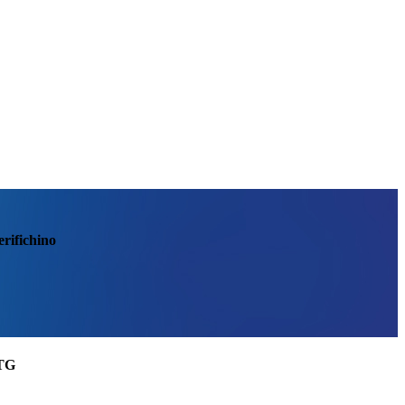
erifichino
RTG