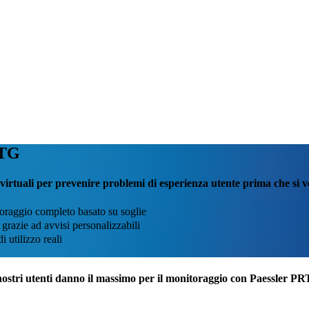
RTG
virtuali per prevenire problemi di esperienza utente prima che si v
itoraggio completo basato su soglie
 grazie ad avvisi personalizzabili
i utilizzo reali
nostri utenti danno il massimo per il monitoraggio con Paessler P