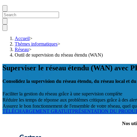
Accueil
>
Thèmes informatiques
>
Réseau
>
Outil de supervision du réseau étendu (WAN)
Superviser le réseau étendu (WAN) avec 
Consolidez la supervision du réseau étendu, du réseau local et 
Faciliter la gestion du réseau grâce à une supervision complète
Réduire les temps de réponse aux problèmes critiques grâce à des aler
Assurez le bon fonctionnement de l'ensemble de votre réseau, quel q
TÉLÉCHARGEMENT GRATUIT
PRÉSENTATION DU PRODU
Nos uti