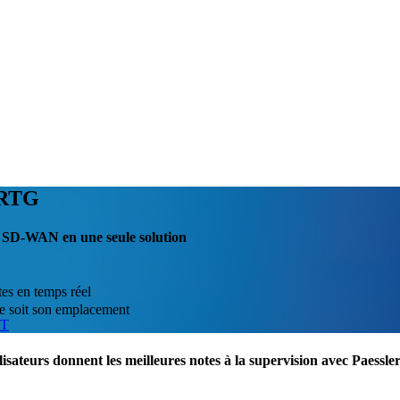
PRTG
du SD-WAN en une seule solution
tes en temps réel
ue soit son emplacement
IT
lisateurs donnent les meilleures notes à la supervision avec Paess