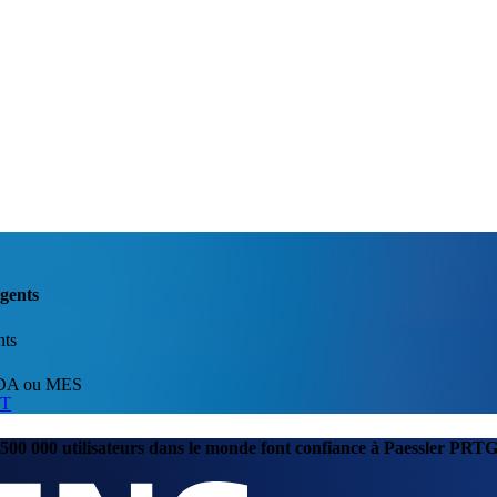
rgents
nts
CADA ou MES
IT
500 000 utilisateurs dans le monde font confiance à Paessler PRT