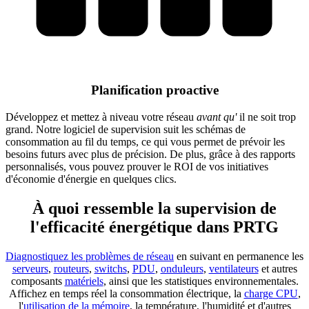
Planification proactive
Développez et mettez à niveau votre réseau
avant qu'
il ne soit trop
grand. Notre logiciel de supervision suit les schémas de
consommation au fil du temps, ce qui vous permet de prévoir les
besoins futurs avec plus de précision. De plus, grâce à des rapports
personnalisés, vous pouvez prouver le ROI de vos initiatives
d'économie d'énergie en quelques clics.
À quoi ressemble la supervision de
l'efficacité énergétique dans PRTG
Diagnostiquez les problèmes de réseau
en suivant en permanence les
serveurs
,
routeurs
,
switchs
,
PDU
,
onduleurs
,
ventilateurs
et autres
composants
matériels
, ainsi que les statistiques environnementales.
Affichez en temps réel la consommation électrique, la
charge CPU
,
l'
utilisation de la mémoire
, la température, l'humidité et d'autres