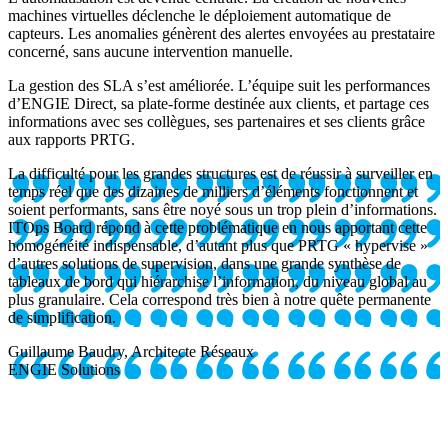
machines virtuelles déclenche le déploiement automatique de
capteurs. Les anomalies génèrent des alertes envoyées au prestataire
concerné, sans aucune intervention manuelle.
La gestion des SLA s’est améliorée. L’équipe suit les performances
d’ENGIE Direct, sa plate-forme destinée aux clients, et partage ces
informations avec ses collègues, ses partenaires et ses clients grâce
aux rapports PRTG.
La difficulté pour les grandes structures est de réussir à surveiller en
temps réel que des dizaines de milliers d’éléments fonctionnent et
soient performants, sans être noyé sous un trop plein d’informations.
ITOps Board répond à cette problématique en nous apportant cette
homogénéité indispensable, d’autant plus que PRTG « hypervise »
d’autres solutions de supervision, dans une grande synthèse de
tableaux de bord qui hiérarchise l’information, du niveau global au
plus granulaire. Cela correspond très bien à notre quête permanente
de simplification.
Guillaume Baudry, Architecte Réseaux
ENGIE Solutions