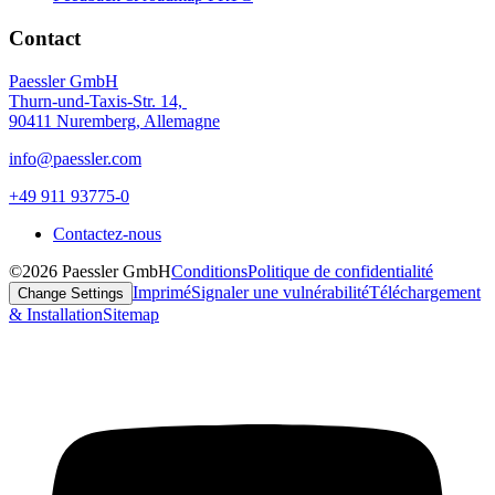
Contact
Paessler GmbH
Thurn-und-Taxis-Str. 14,
90411 Nuremberg, Allemagne
info@paessler.com
+49 911 93775-0
Contactez-nous
©2026 Paessler GmbH
Conditions
Politique de confidentialité
Imprimé
Signaler une vulnérabilité
Téléchargement
Change Settings
& Installation
Sitemap