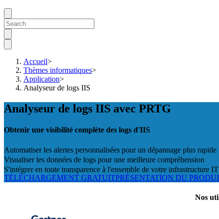
Accueil
>
Thèmes informatiques
>
Application
>
Analyseur de logs IIS
Analyseur de logs IIS avec PRTG
Obtenir une visibilité complète des logs d'IIS
Automatiser les alertes personnalisées pour un dépannage plus rapide
Visualiser les données de logs pour une meilleure compréhension
S'intégrer en toute transparence à l'ensemble de votre infrastructure IT
TÉLÉCHARGEMENT GRATUIT
PRÉSENTATION DU PRODU
Nos uti