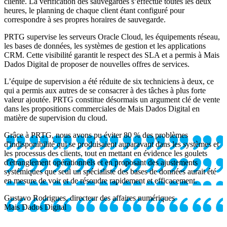
cliente. La vérification des sauvegardes s’effectue toutes les deux
heures, le planning de chaque client étant configuré pour
correspondre à ses propres horaires de sauvegarde.
PRTG supervise les serveurs Oracle Cloud, les équipements réseau,
les bases de données, les systèmes de gestion et les applications
CRM. Cette visibilité garantit le respect des SLA et a permis à Mais
Dados Digital de proposer de nouvelles offres de services.
L’équipe de supervision a été réduite de six techniciens à deux, ce
qui a permis aux autres de se consacrer à des tâches à plus forte
valeur ajoutée. PRTG constitue désormais un argument clé de vente
dans les propositions commerciales de Mais Dados Digital en
matière de supervision du cloud.
Grâce à PRTG, nous avons pu éviter 80 % des problèmes
d'indisponibilité qui se produisaient auparavant dans les systèmes et
les processus des clients, tout en mettant en évidence les goulets
d'étranglement opérationnels et en proposant des ajustements
systémiques que seul un spécialiste des bases de données aurait été
en mesure de voir et de résoudre rapidement et efficacement.
Gustavo Rodrigues, directeur des affaires numériques
Mais Dados Digital