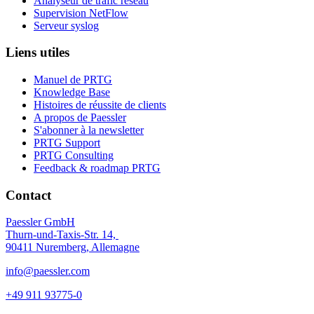
Analyseur de trafic réseau
Supervision NetFlow
Serveur syslog
Liens utiles
Manuel de PRTG
Knowledge Base
Histoires de réussite de clients
A propos de Paessler
S'abonner à la newsletter
PRTG Support
PRTG Consulting
Feedback & roadmap PRTG
Contact
Paessler GmbH
Thurn-und-Taxis-Str. 14,
90411 Nuremberg, Allemagne
info@paessler.com
+49 911 93775-0