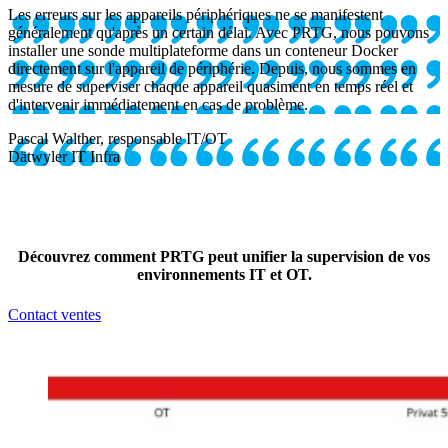
Les erreurs sur les appareils périphériques ne se manifestent
généralement qu'après un certain délai. Avec PRTG, nous pouvons
installer une sonde multiplateforme dans un conteneur Docker
directement sur l'appareil de périphérie. Depuis, nous sommes en
mesure de superviser chaque appareil quasiment en temps réel et
d'intervenir immédiatement en cas de problème.
Pascal Walther, responsable IT/OT
Dätwyler IT Infra
Découvrez comment PRTG peut unifier la supervision de vos
environnements IT et OT.
Contact ventes