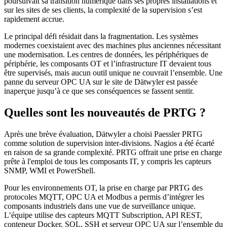
poursuivait sa transition numérique dans ses propres installations et
sur les sites de ses clients, la complexité de la supervision s’est
rapidement accrue.
Le principal défi résidait dans la fragmentation. Les systèmes
modernes coexistaient avec des machines plus anciennes nécessitant
une modernisation. Les centres de données, les périphériques de
périphérie, les composants OT et l’infrastructure IT devaient tous
être supervisés, mais aucun outil unique ne couvrait l’ensemble. Une
panne du serveur OPC UA sur le site de Dätwyler est passée
inaperçue jusqu’à ce que ses conséquences se fassent sentir.
Quelles sont les nouveautés de PRTG ?
Après une brève évaluation, Dätwyler a choisi Paessler PRTG
comme solution de supervision inter-divisions. Nagios a été écarté
en raison de sa grande complexité. PRTG offrait une prise en charge
prête à l'emploi de tous les composants IT, y compris les capteurs
SNMP, WMI et PowerShell.
Pour les environnements OT, la prise en charge par PRTG des
protocoles MQTT, OPC UA et Modbus a permis d’intégrer les
composants industriels dans une vue de surveillance unique.
L’équipe utilise des capteurs MQTT Subscription, API REST,
conteneur Docker, SQL, SSH et serveur OPC UA sur l’ensemble du