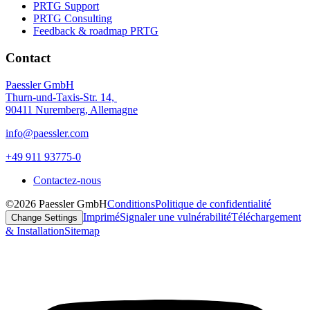
PRTG Support
PRTG Consulting
Feedback & roadmap PRTG
Contact
Paessler GmbH
Thurn-und-Taxis-Str. 14,
90411 Nuremberg, Allemagne
info@paessler.com
+49 911 93775-0
Contactez-nous
©2026 Paessler GmbH
Conditions
Politique de confidentialité
Imprimé
Signaler une vulnérabilité
Téléchargement
Change Settings
& Installation
Sitemap