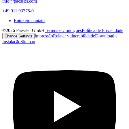
info@paessler.com
+49 911 93775-0
Entre em contato
©2026 Paessler GmbH
Termos e Condições
Política de Privacidade
Impressão
Relatar vulnerabilidade
Download e
Change Settings
Instalação
Sitemap