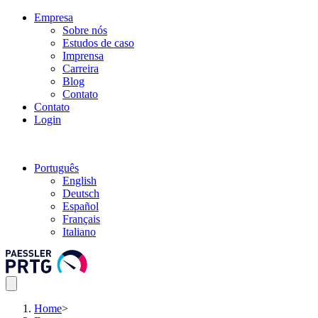
Empresa
Sobre nós
Estudos de caso
Imprensa
Carreira
Blog
Contato
Contato
Login
Português
English
Deutsch
Español
Français
Italiano
Home
>