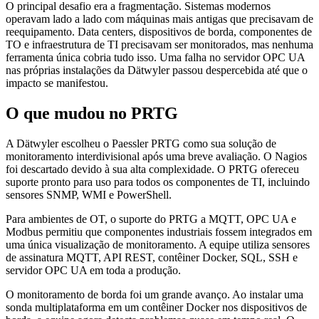
O principal desafio era a fragmentação. Sistemas modernos
operavam lado a lado com máquinas mais antigas que precisavam de
reequipamento. Data centers, dispositivos de borda, componentes de
TO e infraestrutura de TI precisavam ser monitorados, mas nenhuma
ferramenta única cobria tudo isso. Uma falha no servidor OPC UA
nas próprias instalações da Dätwyler passou despercebida até que o
impacto se manifestou.
O que mudou no PRTG
A Dätwyler escolheu o Paessler PRTG como sua solução de
monitoramento interdivisional após uma breve avaliação. O Nagios
foi descartado devido à sua alta complexidade. O PRTG ofereceu
suporte pronto para uso para todos os componentes de TI, incluindo
sensores SNMP, WMI e PowerShell.
Para ambientes de OT, o suporte do PRTG a MQTT, OPC UA e
Modbus permitiu que componentes industriais fossem integrados em
uma única visualização de monitoramento. A equipe utiliza sensores
de assinatura MQTT, API REST, contêiner Docker, SQL, SSH e
servidor OPC UA em toda a produção.
O monitoramento de borda foi um grande avanço. Ao instalar uma
sonda multiplataforma em um contêiner Docker nos dispositivos de