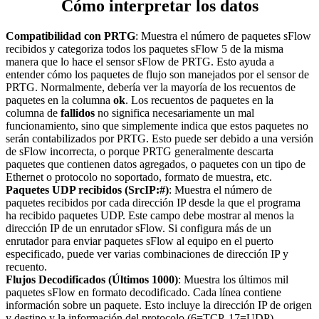
Cómo interpretar los datos
Compatibilidad con PRTG
: Muestra el número de paquetes sFlow
recibidos y categoriza todos los paquetes sFlow 5 de la misma
manera que lo hace el sensor sFlow de PRTG. Esto ayuda a
entender cómo los paquetes de flujo son manejados por el sensor de
PRTG. Normalmente, debería ver la mayoría de los recuentos de
paquetes en la columna
ok
. Los recuentos de paquetes en la
columna de
fallidos
no significa necesariamente un mal
funcionamiento, sino que simplemente indica que estos paquetes no
serán contabilizados por PRTG. Esto puede ser debido a una versión
de sFlow incorrecta, o porque PRTG generalmente descarta
paquetes que contienen datos agregados, o paquetes con un tipo de
Ethernet o protocolo no soportado, formato de muestra, etc.
Paquetes UDP recibidos (SrcIP:#)
: Muestra el número de
paquetes recibidos por cada dirección IP desde la que el programa
ha recibido paquetes UDP. Este campo debe mostrar al menos la
dirección IP de un enrutador sFlow. Si configura más de un
enrutador para enviar paquetes sFlow al equipo en el puerto
especificado, puede ver varias combinaciones de dirección IP y
recuento.
Flujos Decodificados (Últimos 1000)
: Muestra los últimos mil
paquetes sFlow en formato decodificado. Cada línea contiene
información sobre un paquete. Esto incluye la dirección IP de origen
y destino y la información del protocolo (6=TCP, 17=UDP).