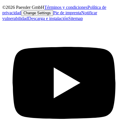
©2026 Paessler GmbH
Términos y condiciones
Política de
privacidad
Pie de imprenta
Notificar
Change Settings
vulnerabilidad
Descarga e instalación
Sitemap