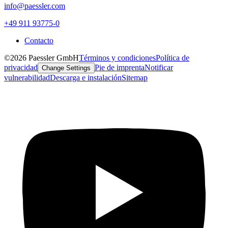
info@paessler.com
+49 911 93775-0
Contacto
©2026 Paessler GmbH
Términos y condiciones
Política de
privacidad
Pie de imprenta
Notificar
Change Settings
vulnerabilidad
Descarga e instalación
Sitemap