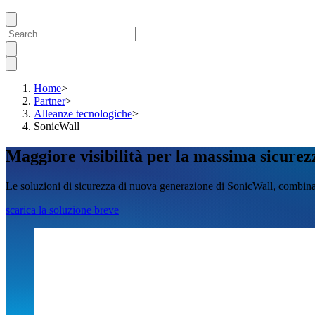
Home
>
Partner
>
Alleanze tecnologiche
>
SonicWall
Maggiore visibilità per la massima sicur
Le soluzioni di sicurezza di nuova generazione di SonicWall, combinat
scarica la soluzione breve