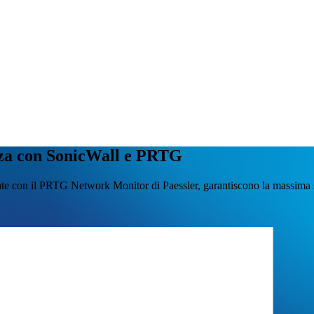
ezza con SonicWall e PRTG
e con il PRTG Network Monitor di Paessler, garantiscono la massima sicur