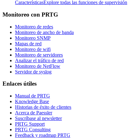
Características
Explore todas las funciones de supervisión
Monitoreo con PRTG
Monitoreo de redes
Monitoreo de ancho de banda
Monitoreo SNMP
Mapas de red
Monitoreo de wifi
Monitoreo de servidores
Analizar el tráfico de red
Monitoreo de NetFlow
Servidor de syslog
Enlaces útiles
Manual de PRTG
Knowledge Base
Historias de éxito de clientes
Acerca de Paessler
Suscríbase al newsletter
PRTG Support
PRTG Consulting
Feedback y roadmap PRTG