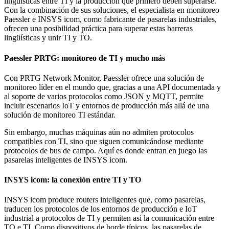
lingüísticas entre TI y la producción que primero deben superarse.
Con la combinación de sus soluciones, el especialista en monitoreo
Paessler e INSYS icom, como fabricante de pasarelas industriales,
ofrecen una posibilidad práctica para superar estas barreras
lingüísticas y unir TI y TO.
Paessler PRTG: monitoreo de TI y mucho más
Con PRTG Network Monitor, Paessler ofrece una solución de
monitoreo líder en el mundo que, gracias a una API documentada y
al soporte de varios protocolos como JSON y MQTT, permite
incluir escenarios IoT y entornos de producción más allá de una
solución de monitoreo TI estándar.
Sin embargo, muchas máquinas aún no admiten protocolos
compatibles con TI, sino que siguen comunicándose mediante
protocolos de bus de campo. Aquí es donde entran en juego las
pasarelas inteligentes de INSYS icom.
INSYS icom: la conexión entre TI y TO
INSYS icom produce routers inteligentes que, como pasarelas,
traducen los protocolos de los entornos de producción e IoT
industrial a protocolos de TI y permiten así la comunicación entre
TO e TI. Como dispositivos de borde típicos, las pasarelas de