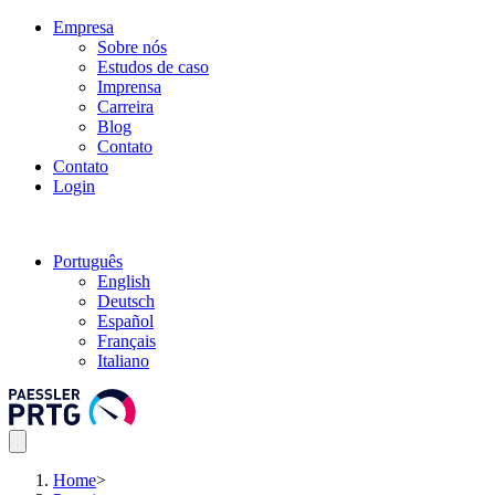
Empresa
Sobre nós
Estudos de caso
Imprensa
Carreira
Blog
Contato
Contato
Login
Português
English
Deutsch
Español
Français
Italiano
Home
>