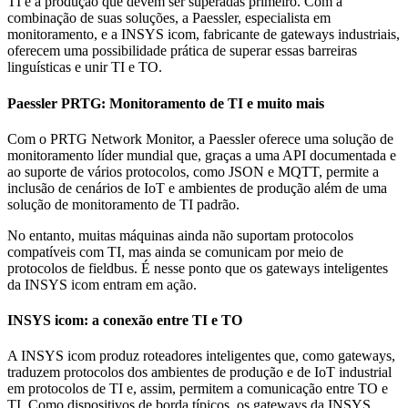
TI e a produção que devem ser superadas primeiro. Com a
combinação de suas soluções, a Paessler, especialista em
monitoramento, e a INSYS icom, fabricante de gateways industriais,
oferecem uma possibilidade prática de superar essas barreiras
linguísticas e unir TI e TO.
Paessler PRTG: Monitoramento de TI e muito mais
Com o PRTG Network Monitor, a Paessler oferece uma solução de
monitoramento líder mundial que, graças a uma API documentada e
ao suporte de vários protocolos, como JSON e MQTT, permite a
inclusão de cenários de IoT e ambientes de produção além de uma
solução de monitoramento de TI padrão.
No entanto, muitas máquinas ainda não suportam protocolos
compatíveis com TI, mas ainda se comunicam por meio de
protocolos de fieldbus. É nesse ponto que os gateways inteligentes
da INSYS icom entram em ação.
INSYS icom: a conexão entre TI e TO
A INSYS icom produz roteadores inteligentes que, como gateways,
traduzem protocolos dos ambientes de produção e de IoT industrial
em protocolos de TI e, assim, permitem a comunicação entre TO e
TI. Como dispositivos de borda típicos, os gateways da INSYS