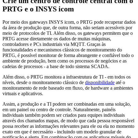
Crie um centro de controle central com o
PRTG e o INSYS icom
Por meio dos gateways INSYS icom, o PRTG pode recuperar dados
da área de produção que, de outra forma, não seriam acessíveis por
meio de protocolos de TI. Além disso, os gateways permitem que o
PRTG acesse diretamente os dados de muitas máquinas,
controladores e PCs industriais via MQTT. Graças às
funcionalidades e mecanismos clássicos de monitoramento do
PRTG, é possível monitorar de forma abrangente e confiável todo o
ambiente de produção, bem como os processos de negócios e as
cadeias de processos - a base de todo sistema SCADA.
Além disso, o PRTG monitora a infraestrutura de TI - em todos os
níveis, desde o monitoramento clássico de
disponibilidade
até o
monitoramento de rede baseado em fluxo, de hardware a ambientes
virtuais e aplicativos.
Assim, a produção e a TI podem ser combinadas em uma solução,
em um painel ou centro de controle. Naturalmente, painéis
individuais também podem ser criados para equipes individuais
através dos chamados mapas, de modo que cada pessoa responsável
possa receber as informações relevantes para ele ou ela no momento
exato em que é necessário - incluindo um modelo granular de
notificação e alerta. Em combinação com os aplicativos móveis do