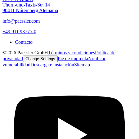
Thurn-und-Taxis-Str. 14
90411 Núremberg Alemania
info@paessler.com
+49 911 93775-0
Contacto
©2026 Paessler GmbH
Términos y condiciones
Política de
privacidad
Pie de imprenta
Notificar
Change Settings
vulnerabilidad
Descarga e instalación
Sitemap