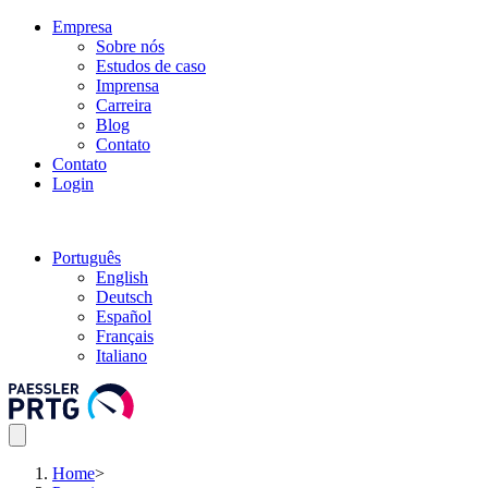
Empresa
Sobre nós
Estudos de caso
Imprensa
Carreira
Blog
Contato
Contato
Login
Português
English
Deutsch
Español
Français
Italiano
Home
>