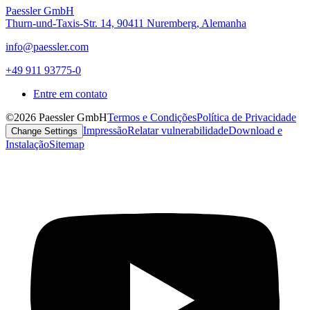
Paessler GmbH
Thurn-und-Taxis-Str. 14, 90411 Nuremberg, Alemanha
info@paessler.com
+49 911 93775-0
Entre em contato
©2026 Paessler GmbH
Termos e Condições
Política de Privacidade
Impressão
Relatar vulnerabilidade
Download e
Change Settings
Instalação
Sitemap