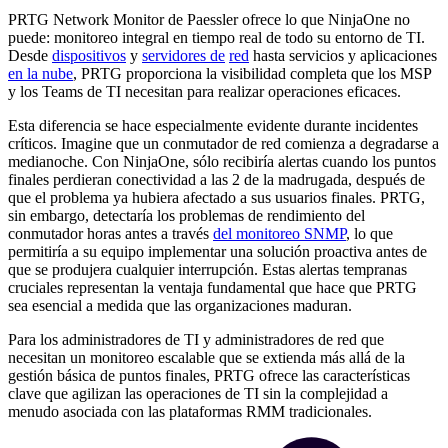
PRTG Network Monitor de Paessler ofrece lo que NinjaOne no
puede: monitoreo integral en tiempo real de todo su entorno de TI.
Desde
dispositivos
y
servidores de
red
hasta servicios y aplicaciones
en la nube
, PRTG proporciona la visibilidad completa que los MSP
y los Teams de TI necesitan para realizar operaciones eficaces.
Esta diferencia se hace especialmente evidente durante incidentes
críticos. Imagine que un conmutador de red comienza a degradarse a
medianoche. Con NinjaOne, sólo recibiría alertas cuando los puntos
finales perdieran conectividad a las 2 de la madrugada, después de
que el problema ya hubiera afectado a sus usuarios finales. PRTG,
sin embargo, detectaría los problemas de rendimiento del
conmutador horas antes a través
del monitoreo SNMP
, lo que
permitiría a su equipo implementar una solución proactiva antes de
que se produjera cualquier interrupción. Estas alertas tempranas
cruciales representan la ventaja fundamental que hace que PRTG
sea esencial a medida que las organizaciones maduran.
Para los administradores de TI y administradores de red que
necesitan un monitoreo escalable que se extienda más allá de la
gestión básica de puntos finales, PRTG ofrece las características
clave que agilizan las operaciones de TI sin la complejidad a
menudo asociada con las plataformas RMM tradicionales.