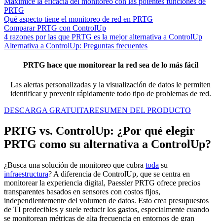
Maximice la eficacia del monitoreo con las potentes funciones de
PRTG
Qué aspecto tiene el monitoreo de red en PRTG
Comparar PRTG con ControlUp
4 razones por las que PRTG es la mejor alternativa a ControlUp
Alternativa a ControlUp: Preguntas frecuentes
PRTG hace que monitorear la red sea de lo más fácil
Las alertas personalizadas y la visualización de datos le permiten
identificar y prevenir rápidamente todo tipo de problemas de red.
DESCARGA GRATUITA
RESUMEN DEL PRODUCTO
PRTG vs. ControlUp: ¿Por qué elegir
PRTG como su alternativa a ControlUp?
¿Busca una solución de monitoreo que cubra
toda
su
infraestructura
? A diferencia de ControlUp, que se centra en
monitorear la experiencia digital, Paessler PRTG ofrece precios
transparentes basados en sensores con costos fijos,
independientemente del volumen de datos. Esto crea presupuestos
de TI predecibles y suele reducir los gastos, especialmente cuando
se monitorean métricas de alta frecuencia en entornos de gran