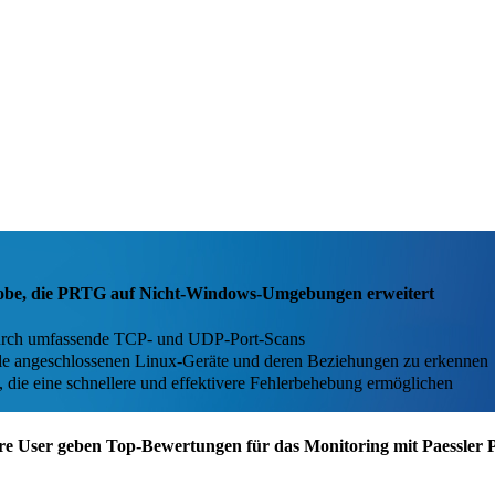
 Probe, die PRTG auf Nicht-Windows-Umgebungen erweitert
te durch umfassende TCP- und UDP-Port-Scans
lle angeschlossenen Linux-Geräte und deren Beziehungen zu erkennen
, die eine schnellere und effektivere Fehlerbehebung ermöglichen
re User geben Top-Bewertungen für das Monitoring mit Paessler