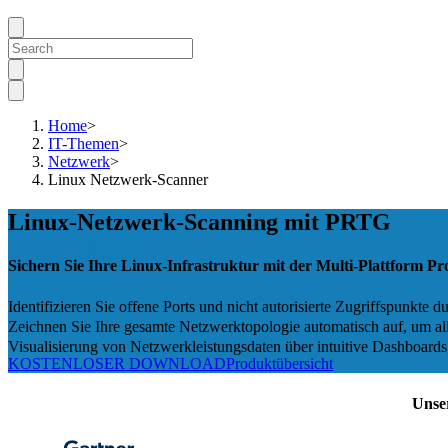
Home
>
IT-Themen
>
Netzwerk
>
Linux Netzwerk-Scanner
Linux-Netzwerk-Scanning mit PRTG
Sichern Sie Ihre Linux-Infrastruktur mit der Multi-Plattform
Identifizieren Sie offene Ports und nicht autorisierte Zugriffspunk
Zeichnen Sie Ihre gesamte Netzwerktopologie automatisch auf, um a
Visualisierung von Netzwerkleistungsdaten über intuitive Dashboards
KOSTENLOSER DOWNLOAD
Produktübersicht
Unse