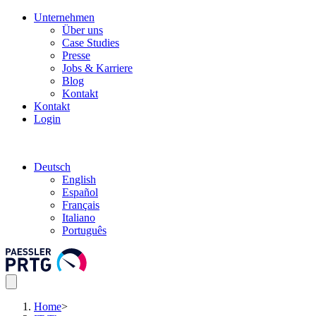
Unternehmen
Über uns
Case Studies
Presse
Jobs & Karriere
Blog
Kontakt
Kontakt
Login
Deutsch
English
Español
Français
Italiano
Português
Home
>