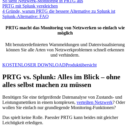
So sieht Netzwerk-Monitoring in PRTG aus
PRTG mit Splunk vergleichen
4 Gründe, warum PRTG die bessere Alternative zu Splunk ist
Splunk-Alternative: FAQ
PRTG macht das Monitoring von Netzwerken so einfach wie
möglich
Mit benutzerdefinierten Warnmeldungen und Datenvisualisierung
können Sie alle Arten von Netzwerkproblemen schnell erkennen
und verhindern.
KOSTENLOSER DOWNLOAD
Produktübersicht
PRTG vs. Splunk: Alles im Blick – ohne
alles selbst machen zu müssen
Benötigen Sie eine tiefgreifende Datenanalyse von Zustands- und
Leistungsmetriken in einem komplexen,
verteilten Netzwerk
? Oder
wollen Sie einfach nur grundlegende Monitoring-Funktionen?
Das spielt keine Rolle. Paessler PRTG kann beides mit gleicher
Leichtigkeit erledigen.