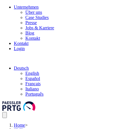
Unternehmen
Über uns
Case Studies
Presse
Jobs & Karriere
Blog
Kontakt
Kontakt
Login
Deutsch
English
Español
Français
Italiano
Português
Home
>