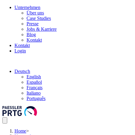
Unternehmen
Über uns
Case Studies
Presse
Jobs & Karriere
Blog
Kontakt
Kontakt
Login
Deutsch
English
Español
Français
Italiano
Português
Home
>