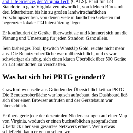
and Life Sciences
der Virginia Tech
(CALS). Er ist für 123
Standorte in ganz Virginia verantwortlich, von kleinen Büros mit
drei Mitarbeitern bis hin zu großen landwirtschaftlichen
Forschungszentren, von denen viele in ländlichen Gebieten mit
begrenzter lokaler IT-Unterstützung liegen.
Er konfiguriert die Geräte, überwacht sie und kümmert sich um die
Planung und Umsetzung für jeden Standort. Ganz allein.
Sein bisheriges Tool, Ipswitch WhatsUp Gold, reichte nicht mehr
aus. Die Benutzeroberfläche war unübersichtlich, und es war
schwieriger als nötig, sich einen klaren Überblick über 500 Geräte
an 123 Standorten zu verschaffen.
Was hat sich bei PRTG geändert?
Crawford wechselte aus Gründen der Übersichtlichkeit zu PRTG.
Die Benutzeroberfläche war logisch aufgebaut, das Dashboard ließ
sich über einen Browser aufrufen und der Gerätebaum war
übersichtlich.
Er überlagerte jede der dezentralen Niederlassungen auf einer Map
von Virginia, wodurch er einen buchstäblichen geografischen
Überblick über sein gesamtes Netzwerk erhielt. Wenn etwas
schiefgeht, kann er genau sehen, wo.