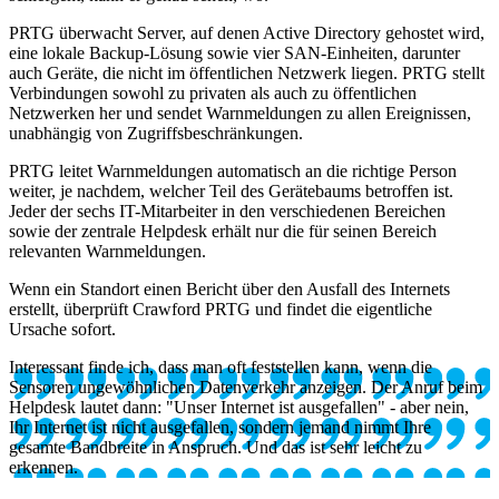
PRTG überwacht Server, auf denen Active Directory gehostet wird,
eine lokale Backup-Lösung sowie vier SAN-Einheiten, darunter
auch Geräte, die nicht im öffentlichen Netzwerk liegen. PRTG stellt
Verbindungen sowohl zu privaten als auch zu öffentlichen
Netzwerken her und sendet Warnmeldungen zu allen Ereignissen,
unabhängig von Zugriffsbeschränkungen.
PRTG leitet Warnmeldungen automatisch an die richtige Person
weiter, je nachdem, welcher Teil des Gerätebaums betroffen ist.
Jeder der sechs IT-Mitarbeiter in den verschiedenen Bereichen
sowie der zentrale Helpdesk erhält nur die für seinen Bereich
relevanten Warnmeldungen.
Wenn ein Standort einen Bericht über den Ausfall des Internets
erstellt, überprüft Crawford PRTG und findet die eigentliche
Ursache sofort.
Interessant finde ich, dass man oft feststellen kann, wenn die
Sensoren ungewöhnlichen Datenverkehr anzeigen. Der Anruf beim
Helpdesk lautet dann: "Unser Internet ist ausgefallen" - aber nein,
Ihr Internet ist nicht ausgefallen, sondern jemand nimmt Ihre
gesamte Bandbreite in Anspruch. Und das ist sehr leicht zu
erkennen.