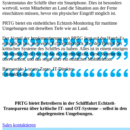
Systemstatus der Schiffe über ein Smartphone. Dies ist besonders
wertvoll, wenn Mitarbeiter an Land die Situation aus der Ferne
einschätzen müssen, bevor ein physischer Eingriff möglich ist.
PRTG bietet ein einheitliches Echtzeit-Monitoring für maritime
Umgebungen mit derselben Tiefe wie an Land.
Der Vorteil der Implementierung von PRTG liegt auf der Hand: Es
ermöglicht uns, stets einen Echtzeitüberblick über den Betrieb der
kritischen Systeme des Schiffes zu haben. Alles ist in einem einzigen
Monitoring-Tool vereint, das es uns ermöglicht, diese Systeme zu
überwachen, und das sogar über ein einfaches Mobiltelefon.
Bienvenido Lozano Zarzo, IT-Direktor
Grimaldi Group
PRTG bietet Betreibern in der Schifffahrt Echtzeit-
Transparenz über kritische IT- und OT-Systeme – selbst in den
abgelegensten Umgebungen.
Sales kontaktieren