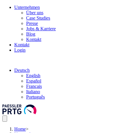
Unternehmen
Über uns
Case Studies
Presse
Jobs & Karriere
Blog
Kontakt
Kontakt
Login
Deutsch
English
Español
Français
Italiano
Português
Home
>