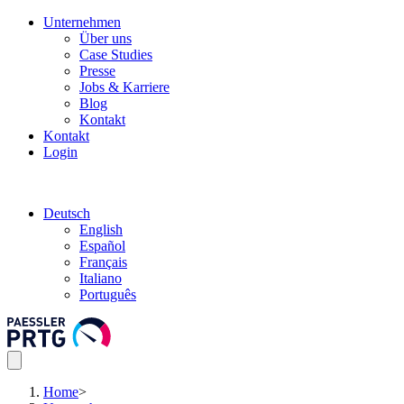
Unternehmen
Über uns
Case Studies
Presse
Jobs & Karriere
Blog
Kontakt
Kontakt
Login
Deutsch
English
Español
Français
Italiano
Português
Home
>