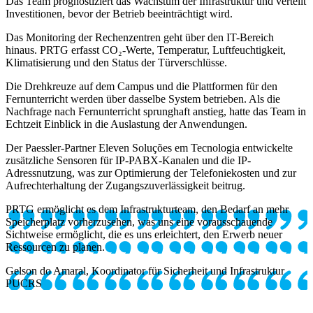
Das Team prognostiziert das Wachstum der Infrastruktur und verteilt
Investitionen, bevor der Betrieb beeinträchtigt wird.
Das Monitoring der Rechenzentren geht über den IT-Bereich
hinaus. PRTG erfasst CO₂-Werte, Temperatur, Luftfeuchtigkeit,
Klimatisierung und den Status der Türverschlüsse.
Die Drehkreuze auf dem Campus und die Plattformen für den
Fernunterricht werden über dasselbe System betrieben. Als die
Nachfrage nach Fernunterricht sprunghaft anstieg, hatte das Team in
Echtzeit Einblick in die Auslastung der Anwendungen.
Der Paessler-Partner Eleven Soluções em Tecnologia entwickelte
zusätzliche Sensoren für IP-PABX-Kanalen und die IP-
Adressnutzung, was zur Optimierung der Telefoniekosten und zur
Aufrechterhaltung der Zugangszuverlässigkeit beitrug.
PRTG ermöglicht es dem Infrastrukturteam, den Bedarf an mehr
Speicherplatz vorherzusehen, was uns eine vorausschauende
Sichtweise ermöglicht, die es uns erleichtert, den Erwerb neuer
Ressourcen zu planen.
Gelson do Amaral, Koordinator für Sicherheit und Infrastruktur
PUCRS