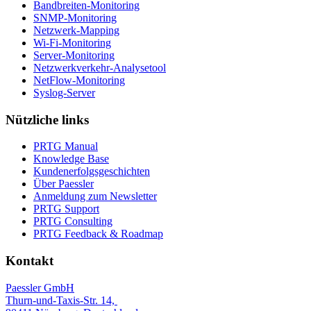
Bandbreiten-Monitoring
SNMP-Monitoring
Netzwerk-Mapping
Wi-Fi-Monitoring
Server-Monitoring
Netzwerkverkehr-Analysetool
NetFlow-Monitoring
Syslog-Server
Nützliche links
PRTG Manual
Knowledge Base
Kundenerfolgsgeschichten
Über Paessler
Anmeldung zum Newsletter
PRTG Support
PRTG Consulting
PRTG Feedback & Roadmap
Kontakt
Paessler GmbH
Thurn-und-Taxis-Str. 14,