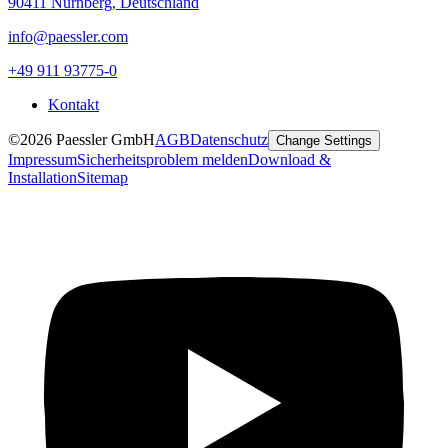
90411 Nürnberg, Deutschland
info@paessler.com
+49 911 93775-0
Kontakt
©2026 Paessler GmbH
AGB
Datenschutz
Change Settings
Impressum
Sicherheitsproblem melden
Download &
Installation
Sitemap