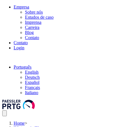
Empresa
Sobre nós
Estudos de caso
Imprensa
Carreira
Blog
Contato
Contato
Login
Português
English
Deutsch
Español
Français
Italiano
Home
>