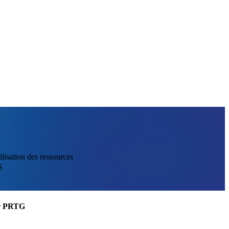
ilisation des ressources
S
ler PRTG