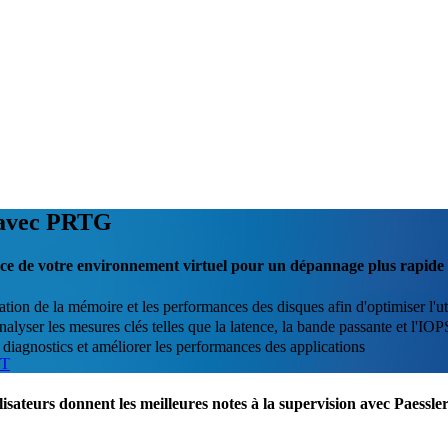
 avec PRTG
ance de votre environnement virtuel pour un dépannage plus rapide
cation de la mémoire et les performances des disques afin d'optimiser l'ut
alyser les mesures clés telles que la latence, la bande passante et l'IOP
 diagnostics et améliorer les performances des applications
IT
lisateurs donnent les meilleures notes à la supervision avec Paess