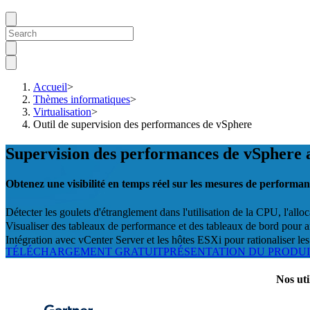
Accueil
>
Thèmes informatiques
>
Virtualisation
>
Outil de supervision des performances de vSphere
Supervision des performances de vSphere
Obtenez une visibilité en temps réel sur les mesures de perform
Détecter les goulets d'étranglement dans l'utilisation de la CPU, l'allo
Visualiser des tableaux de performance et des tableaux de bord pour an
Intégration avec vCenter Server et les hôtes ESXi pour rationaliser les
TÉLÉCHARGEMENT GRATUIT
PRÉSENTATION DU PRODU
Nos uti