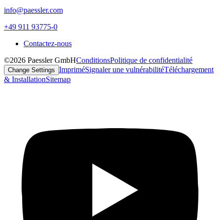
info@paessler.com
+49 911 93775-0
Contactez-nous
©2026 Paessler GmbH
Conditions
Politique de confidentialité
Imprimé
Signaler une vulnérabilité
Téléchargement
Change Settings
& Installation
Sitemap